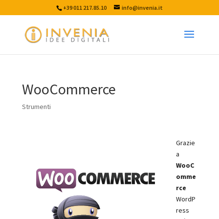
+39 011 217.85.10
info@invenia.it
WooCommerce
Strumenti
Grazie
a
WooC
omme
rce
WordP
ress