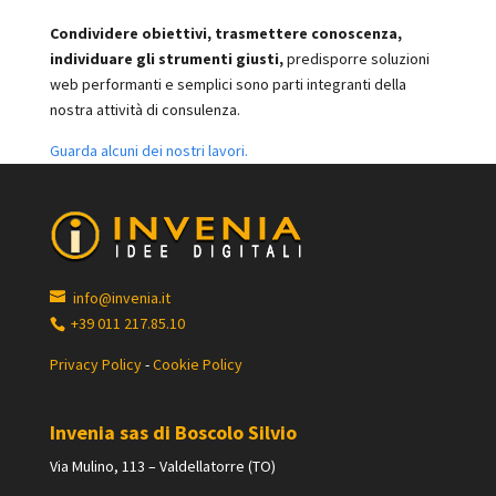
Condividere obiettivi, trasmettere conoscenza,
individuare gli strumenti giusti,
predisporre soluzioni
web performanti e semplici sono parti integranti della
nostra attività di consulenza.
Guarda alcuni dei nostri lavori.
info@invenia.it
+39 011 217.85.10
Privacy Policy
-
Cookie Policy
Invenia sas di Boscolo Silvio
Via Mulino, 113 – Valdellatorre (TO)