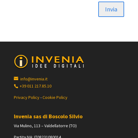
Invia
info@invenia.it
+39 011 217.85.10
Privacy Policy
-
Cookie Policy
Invenia sas di Boscolo Silvio
Via Mulino, 113 – Valdellatorre (TO)
Partita IVA: IT08231080014